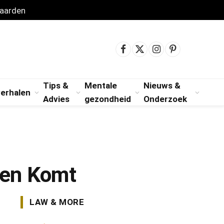
aarden
Facebook
X
Instagram
Pinterest
(Twitter)
Tips &
Mentale
Nieuws &
verhalen
Advies
gezondheid
Onderzoek
ven Komt
LAW & MORE