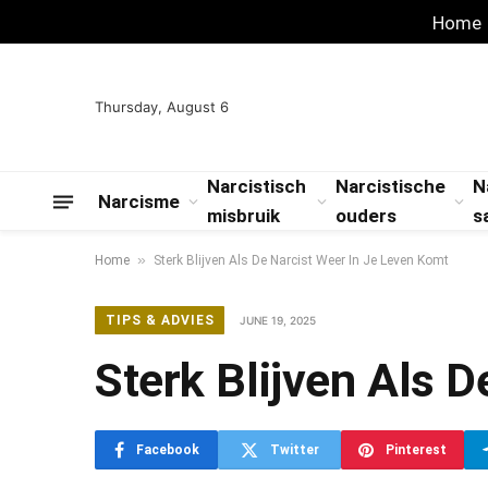
Home
Thursday, August 6
Narcistisch
Narcistische
N
Narcisme
misbruik
ouders
s
»
Home
Sterk Blijven Als De Narcist Weer In Je Leven Komt
TIPS & ADVIES
JUNE 19, 2025
Sterk Blijven Als 
Facebook
Twitter
Pinterest