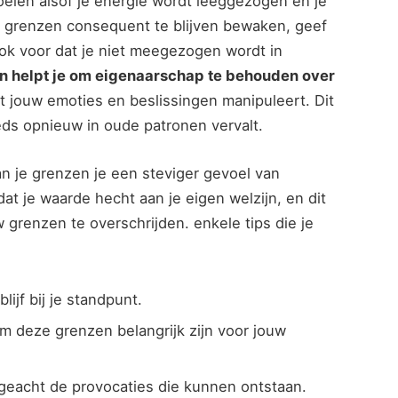
elen alsof ⁢je energie wordt⁣ leeggezogen‌ en je
‌ grenzen consequent te blijven bewaken, geef
⁣ook voor dat​ je niet⁤ meegezogen wordt ⁣in
n​ helpt je om eigenaarschap ‍te behouden over
t jouw emoties en beslissingen manipuleert. Dit
eds opnieuw in oude patronen⁢ vervalt.
n je ⁤grenzen je‍ een steviger gevoel van
dat je waarde hecht aan je‌ eigen⁢ welzijn, en dit
w grenzen te overschrijden. enkele tips die je
lijf bij je standpunt.
m deze grenzen belangrijk zijn voor jouw
geacht de provocaties ‌die kunnen ontstaan.