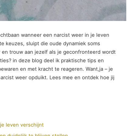
htbaan wanneer een⁣ narcist⁤ weer in je leven
te keuzes,⁣ sluipt die oude‌ dynamiek soms
 ‍en trouw aan ⁤jezelf⁢ als je ‌geconfronteerd wordt
es? in deze blog deel ⁣ik praktische tips en
 bewaren en met⁤ kracht te reageren. Want,ja – ‍je
 narcist weer⁤ opduikt.‍ Lees mee en ontdek hoe jij
je leven verschijnt
n duidelijk te blijven stellen