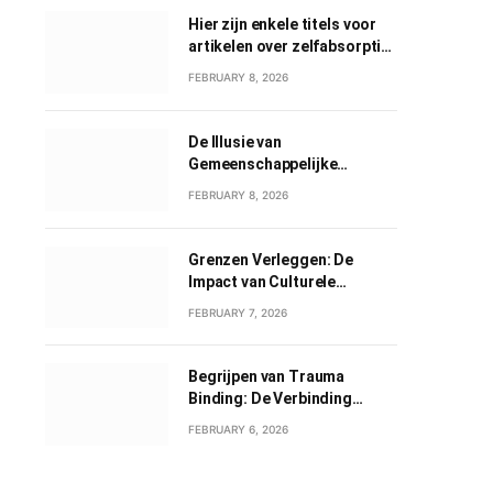
Hier zijn enkele titels voor
artikelen over zelfabsorptie
in het Nederlands:
FEBRUARY 8, 2026
De Illusie van
Gemeenschappelijke
Grootheid: Een Verkenning
FEBRUARY 8, 2026
van Gemeenschappelijk
Narcisme
Grenzen Verleggen: De
Impact van Culturele
Wisselwerkingen
FEBRUARY 7, 2026
Begrijpen van Trauma
Binding: De Verbinding
tussen Geweld en Liefde
FEBRUARY 6, 2026