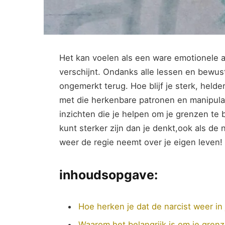
Het kan voelen als een ware emotionele ac
verschijnt. Ondanks alle ‌lessen en bewus
ongemerkt⁢ terug. Hoe blijf je⁢ sterk, helder
met die herkenbare patronen en manipulati
‍inzichten die⁣ je helpen om je grenzen⁤ te⁢
kunt​ sterker zijn dan je⁢ denkt,ook als de
weer de regie neemt over je eigen leven!
inhoudsopgave:
Hoe herken je⁢ dat de narcist weer in 
Waarom het belangrijk is om je grenze