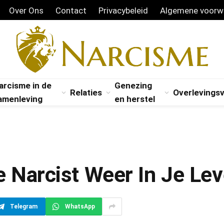
Over Ons
Contact
Privacybeleid
Algemene voorw
arcisme in de
Genezing
Relaties
Overlevings
amenleving
en herstel
De Narcist Weer In Je Le
Telegram
WhatsApp