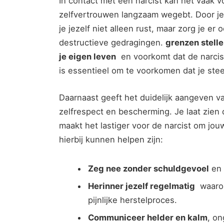
In ‍contact met een narcist kan het vaak vo
zelfvertrouwen langzaam wegebt. Door je
je jezelf niet alleen rust, maar zorg je er 
destructieve gedragingen.
grenzen stelle
je ⁣eigen leven
​ en voorkomt dat de narcis
is essentieel om te voorkomen dat ⁢je ste
Daarnaast geeft het duidelijk‍ aangeven va
‌zelfrespect ⁢en bescherming. Je laat zien​ 
maakt het lastiger voor de narcist ‍om jou
hierbij kunnen helpen zijn:
Zeg nee zonder schuldgevoel
en b
Herinner jezelf regelmatig
‌ waaro
pijnlijke herstelproces.
Communiceer helder en kalm
, on