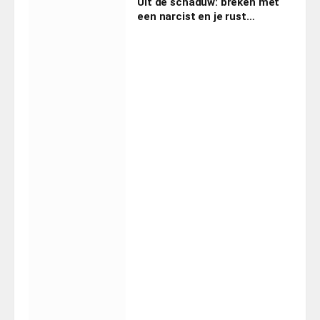
Uit de schaduw: breken met
een narcist en je rust
terugwinnen