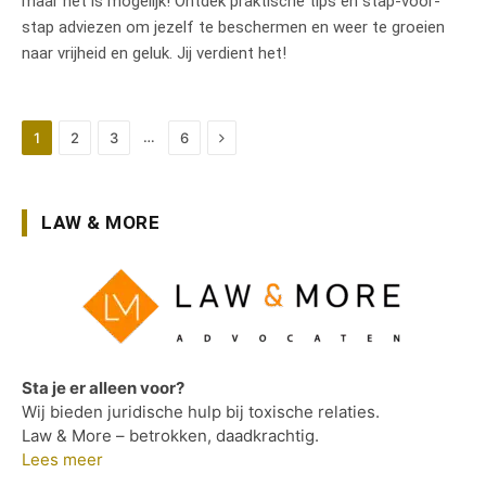
maar het is mogelijk! Ontdek praktische tips en stap-voor-
stap adviezen om jezelf te beschermen en weer te groeien
naar vrijheid en geluk. Jij verdient het!
Next
…
1
2
3
6
LAW & MORE
Sta je er alleen voor?
Wij bieden juridische hulp bij toxische relaties.
Law & More – betrokken, daadkrachtig.
Lees meer