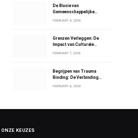
De Illusie van
Gemeenschappelijke
Grootheid: Een Verkenning
FEBRUARY 8, 2026
van Gemeenschappelijk
Narcisme
Grenzen Verleggen: De
Impact van Culturele
Wisselwerkingen
FEBRUARY 7, 2026
Begrijpen van Trauma
Binding: De Verbinding
tussen Geweld en Liefde
FEBRUARY 6, 2026
ONZE KEUZES