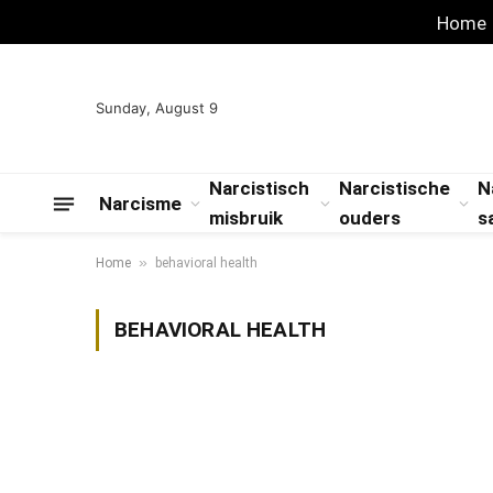
Home
Sunday, August 9
Narcistisch
Narcistische
N
Narcisme
misbruik
ouders
s
»
Home
behavioral health
BEHAVIORAL HEALTH