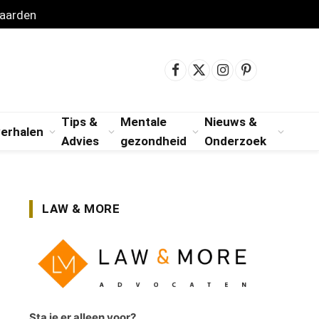
aarden
Facebook
X
Instagram
Pinterest
(Twitter)
Tips &
Mentale
Nieuws &
verhalen
Advies
gezondheid
Onderzoek
LAW & MORE
Sta je er alleen voor?