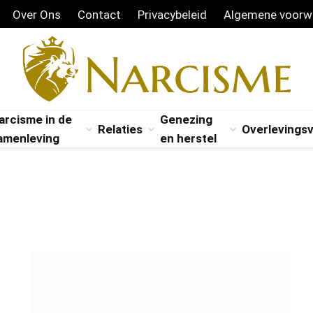
Over Ons
Contact
Privacybeleid
Algemene voorw
arcisme in de
Genezing
Relaties
Overlevings
amenleving
en herstel