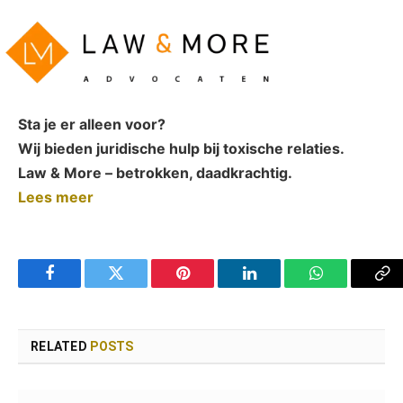
Sta je er alleen voor?
Wij bieden juridische hulp bij toxische relaties.
Law & More – betrokken, daadkrachtig.
Lees meer
Facebook
Twitter
Pinterest
LinkedIn
WhatsApp
Co
Li
RELATED
POSTS