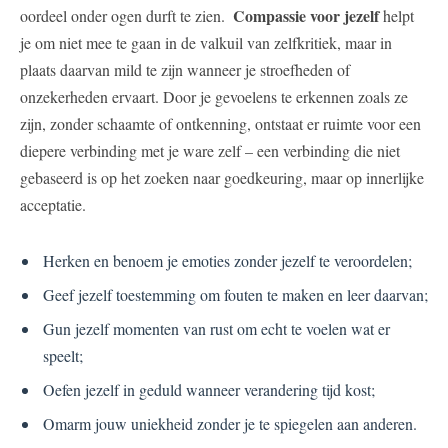
Compassie ‍voor jezelf
oordeel onder‌ ogen durft te zien. ​
helpt
je om ⁤niet mee te gaan in de ​valkuil van zelfkritiek, maar in
plaats daarvan mild te ⁤zijn wanneer je ‌stroefheden of
onzekerheden ervaart. Door je gevoelens te erkennen ‌zoals ze
zijn, zonder schaamte of⁢ ontkenning,⁣ ontstaat er ruimte ‍voor een
‍diepere verbinding ⁤met je ware zelf – een ‍verbinding die niet
gebaseerd is op het zoeken ​naar goedkeuring, maar⁢ op innerlijke
acceptatie.
Herken en ‌benoem​ je emoties ‌zonder jezelf te veroordelen;
Geef⁢ jezelf toestemming om​ fouten te maken en leer daarvan;
Gun jezelf momenten van rust om ⁢echt te voelen wat er
speelt;
Oefen ⁢jezelf ​in‌ geduld wanneer verandering‌ tijd⁢ kost;
Omarm jouw uniekheid zonder je te spiegelen aan anderen.