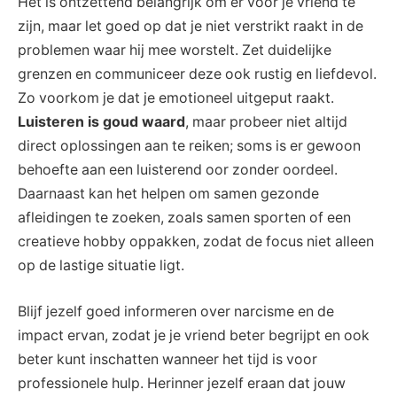
Het is ontzettend belangrijk⁤ om er voor je vriend te
zijn, maar let goed op ⁤dat je niet‌ verstrikt raakt in de
problemen waar hij mee‍ worstelt. Zet⁣ duidelijke‍
grenzen⁣ en ​communiceer deze ‍ook⁤ rustig en liefdevol.
Zo voorkom je dat ⁤je emotioneel uitgeput raakt.
Luisteren is ⁢goud waard
, maar probeer ⁣niet‌ altijd
direct oplossingen ​aan te‌ reiken; soms is⁤ er gewoon
‍behoefte aan een ​luisterend oor zonder ⁢oordeel.‌
Daarnaast ⁤kan het helpen om⁣ samen gezonde
‌afleidingen‍ te⁢ zoeken, zoals samen sporten‌ of een
⁢creatieve ‌hobby oppakken,​ zodat‍ de focus niet alleen
op ​de ‍lastige ⁣situatie ligt.
Blijf jezelf goed informeren over narcisme en de
impact ervan, zodat ‍je‍ je vriend ⁢beter begrijpt en ook
beter⁤ kunt ‍inschatten wanneer het tijd⁣ is ⁢voor
⁢professionele‍ hulp.⁢ Herinner jezelf eraan dat jouw