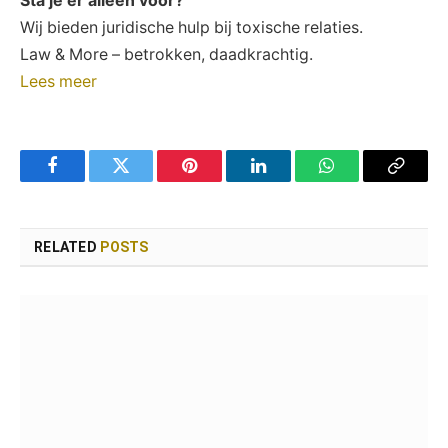
Sta je er alleen voor?
Wij bieden juridische hulp bij toxische relaties.
Law & More – betrokken, daadkrachtig.
Lees meer
Facebook
Twitter
Pinterest
LinkedIn
WhatsApp
Copy
Link
RELATED
POSTS