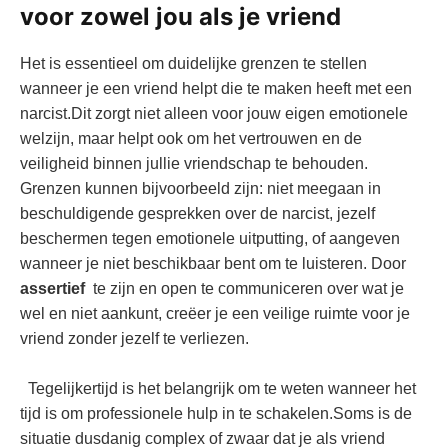
voor ‌zowel⁢ jou als je vriend
Het is‌ essentieel om duidelijke‌ grenzen te stellen
wanneer je een vriend helpt die te maken heeft met een
narcist.Dit zorgt niet alleen ⁤voor ‍jouw eigen emotionele
welzijn,​ maar helpt ⁢ook ‍om het vertrouwen en ​de
veiligheid binnen jullie vriendschap te​ behouden.
Grenzen kunnen bijvoorbeeld zijn:⁤ niet⁢ meegaan in⁤
beschuldigende gesprekken over de narcist, jezelf
beschermen tegen emotionele‌ uitputting, of aangeven
⁣wanneer je niet beschikbaar ⁤bent om‍ te‍ luisteren. Door
assertief
‌ te zijn en open te communiceren over wat ⁢je
wel en niet‌ aankunt, creëer⁣ je een ⁢veilige ruimte ⁢voor je​
vriend zonder​ jezelf ​te verliezen.
‌ ​ ⁢Tegelijkertijd is het ‍belangrijk om‌ te⁣ weten wanneer het
tijd is ‌om‌ professionele hulp​ in te schakelen.Soms​ is de
situatie dusdanig complex​ of zwaar dat je⁣ als vriend