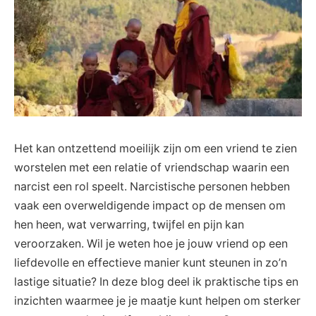
Het kan ontzettend moeilijk zijn om een vriend te zien
worstelen​ met een⁣ relatie of vriendschap waarin ⁤een
narcist een rol speelt. Narcistische personen ⁤hebben
⁢vaak een ‍overweldigende impact op de mensen​ om
hen heen, ⁣wat verwarring, twijfel en ‌pijn kan
veroorzaken.‌ Wil je weten hoe ⁤je jouw ⁢vriend⁤ op ⁣een
liefdevolle en⁢ effectieve manier kunt steunen in zo’n
lastige situatie? In ⁤deze blog ⁢deel ik⁤ praktische tips en
inzichten waarmee je⁢ je maatje ‍kunt helpen om ​sterker