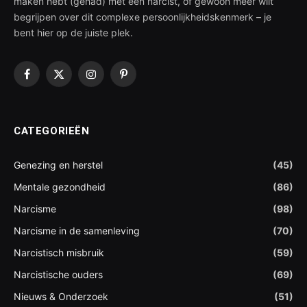
maken hebt (gehad) met een narcist, of gewoon meer wilt
begrijpen over dit complexe persoonlijkheidskenmerk – je
bent hier op de juiste plek.
Facebook
X
Instagram
Pinterest
(Twitter)
CATEGORIEËN
Genezing en herstel
(45)
Mentale gezondheid
(86)
Narcisme
(98)
Narcisme in de samenleving
(70)
Narcistisch misbruik
(59)
Narcistische ouders
(69)
Nieuws & Onderzoek
(51)