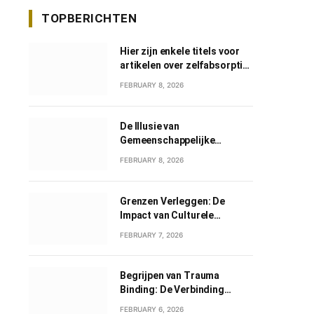
TOPBERICHTEN
Hier zijn enkele titels voor
artikelen over zelfabsorptie
in het Nederlands:
FEBRUARY 8, 2026
De Illusie van
Gemeenschappelijke
Grootheid: Een Verkenning
FEBRUARY 8, 2026
van Gemeenschappelijk
Narcisme
Grenzen Verleggen: De
Impact van Culturele
Wisselwerkingen
FEBRUARY 7, 2026
Begrijpen van Trauma
Binding: De Verbinding
tussen Geweld en Liefde
FEBRUARY 6, 2026