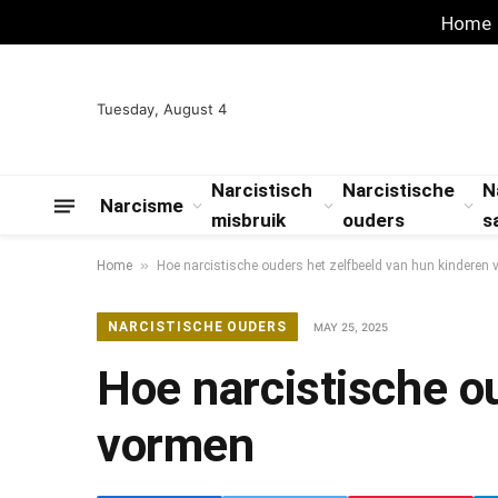
Home
Tuesday, August 4
Narcistisch
Narcistische
N
Narcisme
misbruik
ouders
s
»
Home
Hoe narcistische ouders het zelfbeeld van hun kinderen
NARCISTISCHE OUDERS
MAY 25, 2025
Hoe narcistische o
vormen