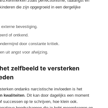
ard.Kenmerken zoals perfectionisme, faalangst en
kinderen die zijn opgegroeid in een dergelijke
 externe bevestiging.
erd of ontkend.
dermijnd door constante kritiek.
en uit angst voor afwijzing.
het zelfbeeld te versterken
oeden
rsterken ondanks narcistische invloeden is het
n kwaliteiten
. Dit kan door dagelijks een moment
 successen op te schrijven, hoe klein ook.
negatieve boodschappen die je hebt meegekregen en