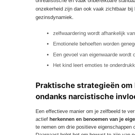
onrealistische en vaak onbereikbare standa
onzekerheid zijn dan ook vaak zichtbaar bij 
gezinsdynamiek.
zelfwaardering wordt afhankelijk van
Emotionele behoeften worden genege
Een gevoel van eigenwaarde wordt on
Het kind leert emoties te onderdrukk
Praktische strategieën om 
ondanks narcistische invl
Een effectieve manier om je zelfbeeld te ve
actief
herkennen en benoemen van je eige
te nemen om drie positieve eigenschappen of
Daarnaast helpt het om bewust te zijn van 