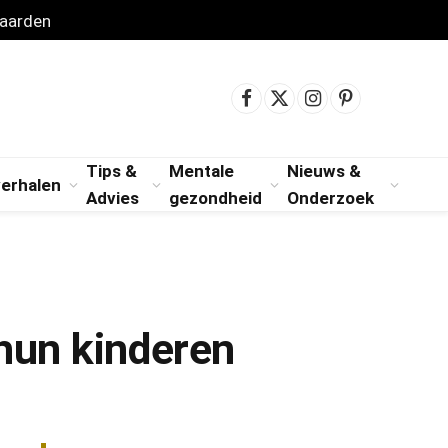
aarden
Facebook
X
Instagram
Pinterest
(Twitter)
Tips &
Mentale
Nieuws &
verhalen
Advies
gezondheid
Onderzoek
 hun kinderen