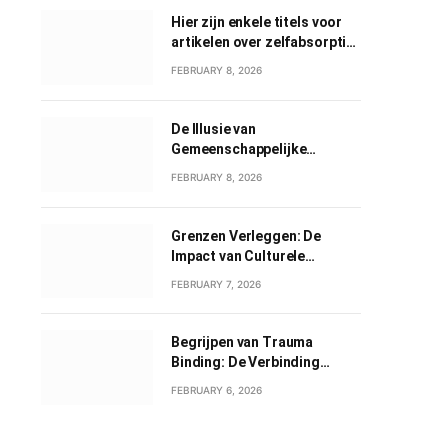
Hier zijn enkele titels voor
artikelen over zelfabsorptie
in het Nederlands:
FEBRUARY 8, 2026
De Illusie van
Gemeenschappelijke
Grootheid: Een Verkenning
FEBRUARY 8, 2026
van Gemeenschappelijk
Narcisme
Grenzen Verleggen: De
Impact van Culturele
Wisselwerkingen
FEBRUARY 7, 2026
Begrijpen van Trauma
Binding: De Verbinding
tussen Geweld en Liefde
FEBRUARY 6, 2026