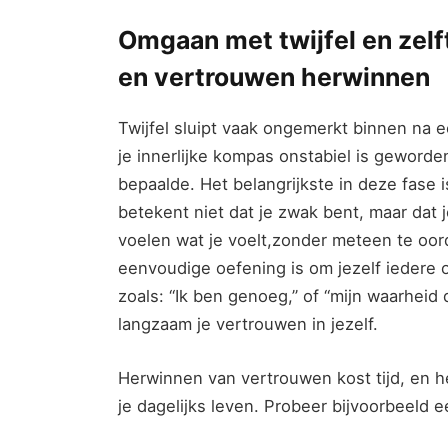
Omgaan ⁣met twijfel en zelf
en vertrouwen⁢ herwinnen
Twijfel ⁣sluipt vaak ongemerkt binnen na ‌e
je innerlijke ‍kompas onstabiel is geworden
bepaalde. Het​ belangrijkste in deze fase is‌
betekent niet ⁢dat ​je zwak bent, maar dat 
voelen wat‍ je voelt,zonder meteen te ⁣oo
eenvoudige oefening is om jezelf ​iedere oc
zoals: ‌“Ik ben genoeg,” of “mijn ​waarhei
⁢langzaam je vertrouwen ⁢in jezelf.
Herwinnen van vertrouwen kost‍ tijd, en he
je dagelijks leven. Probeer bijvoorbeeld e