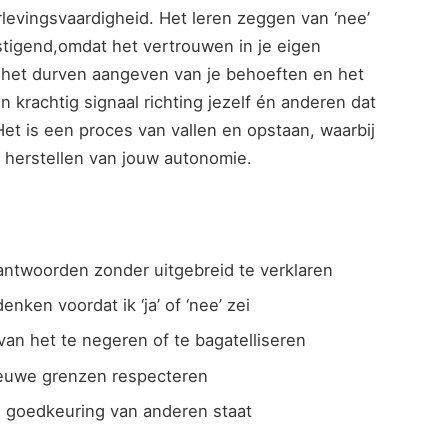
rlevingsvaardigheid. Het leren zeggen van ‘nee’
tigend,omdat ‍het‌ vertrouwen ​in je eigen
s ​het⁤ durven aangeven van je behoeften en het
 krachtig signaal richting jezelf én anderen ⁢dat‍
Het is een ⁢proces van vallen en opstaan, waarbij
et herstellen van jouw autonomie.
antwoorden zonder uitgebreid te verklaren
en⁢ voordat ik ‘ja’⁣ of ‘nee’ zei
s van het te negeren of te bagatelliseren
euwe​ grenzen respecteren
e goedkeuring van anderen staat