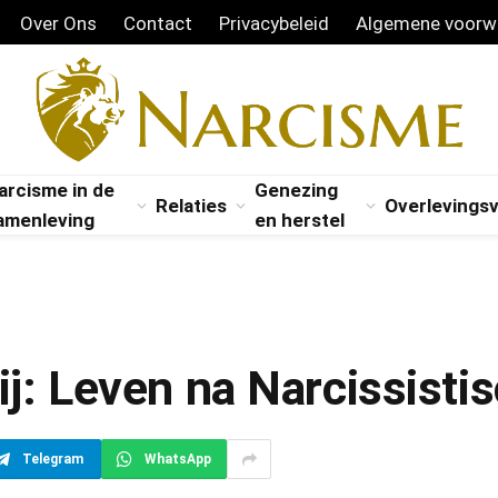
Over Ons
Contact
Privacybeleid
Algemene voorw
arcisme in de
Genezing
Relaties
Overlevings
amenleving
en herstel
ij: Leven na Narcissisti
Telegram
WhatsApp