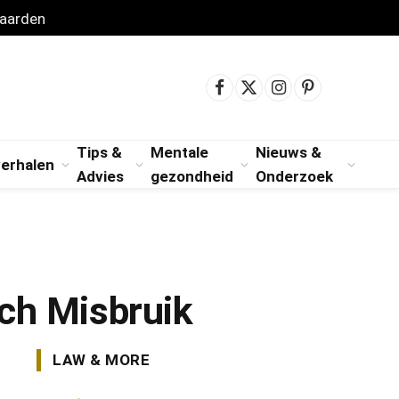
aarden
Facebook
X
Instagram
Pinterest
(Twitter)
Tips &
Mentale
Nieuws &
verhalen
Advies
gezondheid
Onderzoek
sch Misbruik
LAW & MORE