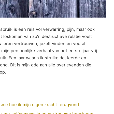
isbruik is​ een reis vol verwarring, pijn, maar ⁤ook
t loskomen van ⁤zo’n destructieve relatie voelt
uw⁢ leren vertrouwen, jezelf vinden ⁢en vooral
 mijn persoonlijke verhaal van het eerste jaar vrij
ik. Een jaar waarin ik ⁢struikelde, leerde en
vond. Dit is mijn ​ode aan alle overlevenden die
op.
isme hoe ik mijn eigen kracht terugvond
ips voor zelfcompassie en vertrouwen herwinnen