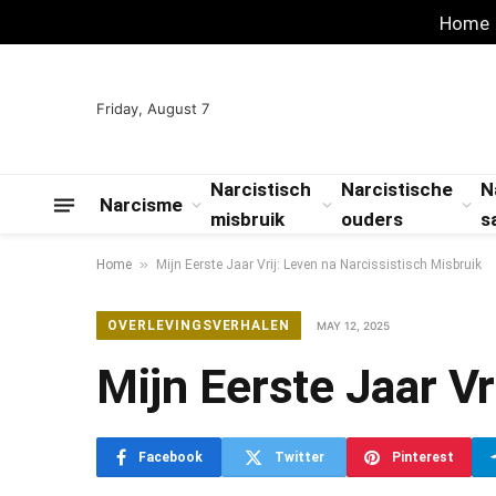
Home
Friday, August 7
Narcistisch
Narcistische
N
Narcisme
misbruik
ouders
s
»
Home
Mijn Eerste Jaar Vrij: Leven na Narcissistisch Misbruik
OVERLEVINGSVERHALEN
MAY 12, 2025
Mijn Eerste Jaar Vr
Facebook
Twitter
Pinterest