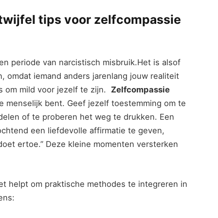
twijfel tips voor zelfcompassie⁢
en periode van‌ narcistisch misbruik.Het is ⁢alsof
, omdat iemand anders ⁣jarenlang jouw ⁤realiteit
 om mild voor jezelf te zijn. ‍
Zelfcompassie
je menselijk bent.⁢ Geef ‌jezelf toestemming om te
rdelen⁤ of te proberen het weg te drukken. Een
htend een liefdevolle ⁢affirmatie te⁢ geven,
d⁣ doet ertoe.” Deze⁣ kleine momenten versterken
t ⁤helpt ⁤om praktische methodes te integreren in
ens: