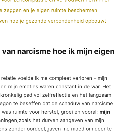
⁤nee zeggen en je eigen ruimte beschermen
wen hoe ‍je⁢ gezonde⁢ verbondenheid opbouwt
van⁣ narcisme hoe ik mijn‍ eigen
 relatie voelde ik me compleet ⁤verloren – mijn‍
en mijn emoties waren constant in‍ de war. Het
 kronkelig​ pad vol zelfreflectie en het langzaam
 begon te beseffen dat de schaduw van narcisme
 was ruimte voor herstel, ⁣groei en vooral:
mijn
nningen,zoals het​ durven aangeven van mijn
lens zonder oordeel,gaven me moed om door⁣ te⁣