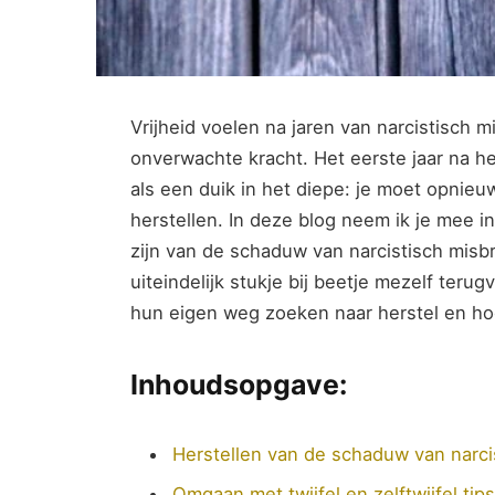
Vrijheid voelen‌ na​ jaren ​van narcistisch m
onverwachte kracht. Het eerste⁣ jaar na he
als een ‍duik⁣ in het ‌diepe: ⁢je moet opnie
herstellen. In⁢ deze blog neem ik je‍ mee in
zijn van de schaduw van narcistisch misbru
uiteindelijk⁣ stukje bij beetje mezelf terug
hun ⁣eigen weg zoeken naar⁢ herstel en ho
Inhoudsopgave:
Herstellen van‌ de schaduw ⁣van narc
Omgaan met twijfel en zelftwijfel​ t