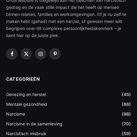
Onze website is toegewijd aan het belichten van narcistisch
gedrag en de vaak stille impact die het heeft op mensen
binnen relaties, families en werkomgevingen. Of je nu zelf te
maken hebt (gehad) met een narcist, of gewoon meer wilt
begrijpen over dit complexe persoonlijkheidskenmerk – je
bent hier op de juiste plek.
Facebook
X
Instagram
Pinterest
(Twitter)
CATEGORIEËN
Genezing en herstel
(45)
Mentale gezondheid
(86)
Narcisme
(98)
Narcisme in de samenleving
(70)
Narcistisch misbruik
(59)