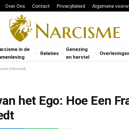
Over Ons
Contact
Privacybeleid
Algemene voorw
arcisme in de
Genezing
Relaties
Overlevings
amenleving
en herstel
Leven Beïnvloedt
an het Ego: Hoe Een Fra
edt