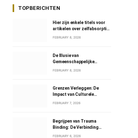
TOPBERICHTEN
Hier zijn enkele titels voor
artikelen over zelfabsorptie
in het Nederlands:
FEBRUARY 8, 2026
De Illusie van
Gemeenschappelijke
Grootheid: Een Verkenning
FEBRUARY 8, 2026
van Gemeenschappelijk
Narcisme
Grenzen Verleggen: De
Impact van Culturele
Wisselwerkingen
FEBRUARY 7, 2026
Begrijpen van Trauma
Binding: De Verbinding
tussen Geweld en Liefde
FEBRUARY 6, 2026