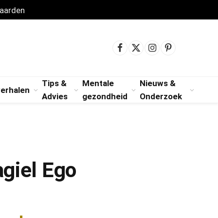
aarden
Facebook
X
Instagram
Pinterest
(Twitter)
Tips &
Mentale
Nieuws &
verhalen
Advies
gezondheid
Onderzoek
giel Ego