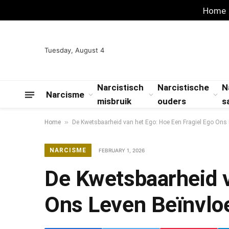
Home
Tuesday, August 4
Narcistisch
Narcistische
N
Narcisme
misbruik
ouders
s
»
Home
De Kwetsbaarheid van het Ego: Hoe Een Fragiel Ego Ons 
NARCISME
FEBRUARY 1, 2026
De Kwetsbaarheid v
Ons Leven Beïnvlo