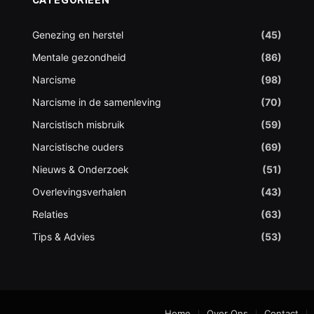
Genezing en herstel
(45)
Mentale gezondheid
(86)
Narcisme
(98)
Narcisme in de samenleving
(70)
Narcistisch misbruik
(59)
Narcistische ouders
(69)
Nieuws & Onderzoek
(51)
Overlevingsverhalen
(43)
Relaties
(63)
Tips & Advies
(53)
Home
Over Ons
Contact