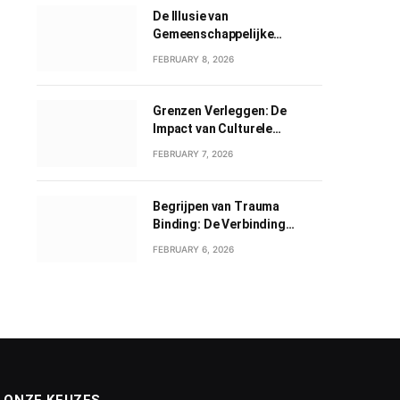
De Illusie van
Gemeenschappelijke
Grootheid: Een Verkenning
FEBRUARY 8, 2026
van Gemeenschappelijk
Narcisme
Grenzen Verleggen: De
Impact van Culturele
Wisselwerkingen
FEBRUARY 7, 2026
Begrijpen van Trauma
Binding: De Verbinding
tussen Geweld en Liefde
FEBRUARY 6, 2026
ONZE KEUZES