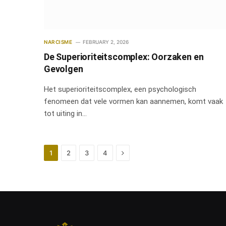
NARCISME
FEBRUARY 2, 2026
De Superioriteitscomplex: Oorzaken en
Gevolgen
Het superioriteitscomplex, een psychologisch
fenomeen dat vele vormen kan aannemen, komt vaak
tot uiting in…
Next
1
2
3
4