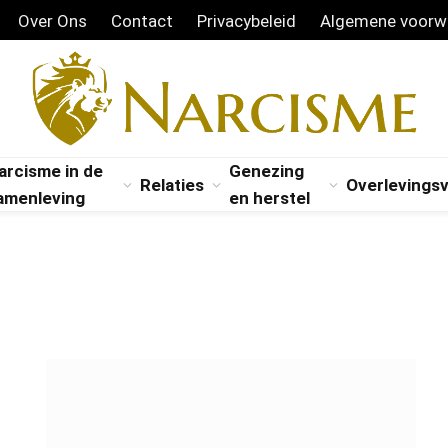
Over Ons
Contact
Privacybeleid
Algemene voorw
arcisme in de
Genezing
Relaties
Overlevings
amenleving
en herstel