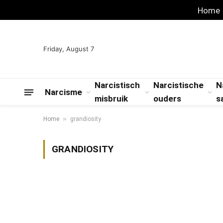
Home
Friday, August 7
Narcistisch
Narcistische
N
Narcisme
misbruik
ouders
s
»
Home
grandiosity
GRANDIOSITY