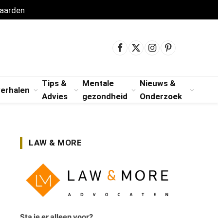
aarden
Facebook
X
Instagram
Pinterest
(Twitter)
Tips &
Mentale
Nieuws &
verhalen
Advies
gezondheid
Onderzoek
LAW & MORE
Sta je er alleen voor?