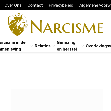
Over Ons
Contact
Privacybeleid
Algemene voorw
arcisme in de
Genezing
Relaties
Overlevings
amenleving
en herstel