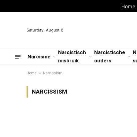
Home
Saturday, August 8
Narcistisch
Narcistische
N
Narcisme
misbruik
ouders
s
»
Home
Narcissism
NARCISSISM