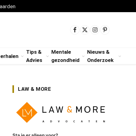
aarden
Facebook
X
Instagram
Pinterest
(Twitter)
Tips &
Mentale
Nieuws &
verhalen
Advies
gezondheid
Onderzoek
LAW & MORE
Sta je er alleen voor?