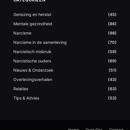
Genezing en herstel
(45)
Mentale gezondheid
(86)
Narcisme
(98)
Narcisme in de samenleving
(70)
Narcistisch misbruik
(59)
Narcistische ouders
(69)
Nieuws & Onderzoek
(51)
Overlevingsverhalen
(43)
Relaties
(63)
Tips & Advies
(53)
Home
Over Ons
Contact