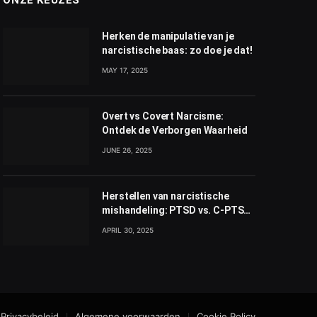
Herken de manipulatie van je
narcistische baas: zo doe je dat!
MAY 17, 2025
Overt vs Covert Narcisme:
Ontdek de Verborgen Waarheid
JUNE 26, 2025
Herstellen van narcistische
mishandeling: PTSD vs. C-PTSD
inzicht
APRIL 30, 2025
Privacybeleid
Algemene voorwaarden
Cookie Policy