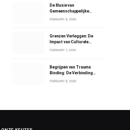
De Illusie van
Gemeenschappelijke
Grootheid: Een Verkenning
FEBRUARY 8, 2026
van Gemeenschappelijk
Narcisme
Grenzen Verleggen: De
Impact van Culturele
Wisselwerkingen
FEBRUARY 7, 2026
Begrijpen van Trauma
Binding: De Verbinding
tussen Geweld en Liefde
FEBRUARY 6, 2026
ONZE KEUZES