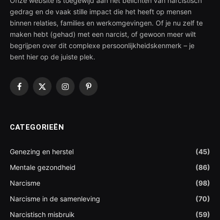
Onze website is toegewijd aan het belichten van narcistisch
gedrag en de vaak stille impact die het heeft op mensen
binnen relaties, families en werkomgevingen. Of je nu zelf te
maken hebt (gehad) met een narcist, of gewoon meer wilt
begrijpen over dit complexe persoonlijkheidskenmerk – je
bent hier op de juiste plek.
Facebook
X
Instagram
Pinterest
(Twitter)
CATEGORIEËN
Genezing en herstel
(45)
Mentale gezondheid
(86)
Narcisme
(98)
Narcisme in de samenleving
(70)
Narcistisch misbruik
(59)