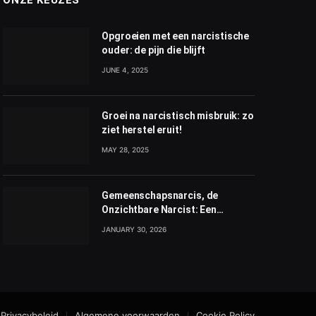
Opgroeien met een narcistische
ouder: de pijn die blijft
JUNE 4, 2025
Groei na narcistisch misbruik: zo
ziet herstel eruit!
MAY 28, 2025
Gemeenschapsnarcis, de
Onzichtbare Narcist: Een
Diepgaande Analyse
JANUARY 30, 2026
Privacybeleid
Algemene voorwaarden
Cookie Policy