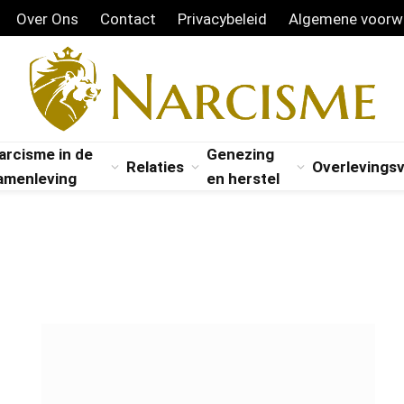
Over Ons
Contact
Privacybeleid
Algemene voorw
arcisme in de
Genezing
Relaties
Overlevings
amenleving
en herstel