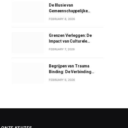
De Illusie van
Gemeenschappelijke
Grootheid: Een Verkenning
FEBRUARY 8, 2026
van Gemeenschappelijk
Narcisme
Grenzen Verleggen: De
Impact van Culturele
Wisselwerkingen
FEBRUARY 7, 2026
Begrijpen van Trauma
Binding: De Verbinding
tussen Geweld en Liefde
FEBRUARY 6, 2026
ONZE KEUZES