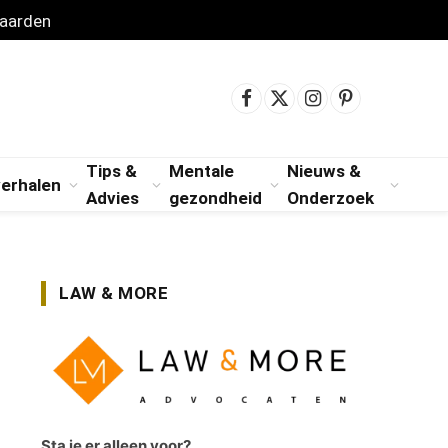
aarden
Facebook
X
Instagram
Pinterest
(Twitter)
Tips &
Mentale
Nieuws &
verhalen
Advies
gezondheid
Onderzoek
LAW & MORE
Sta je er alleen voor?