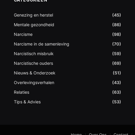
Genezing en herstel
(45)
Mentale gezondheid
(86)
Narcisme
(98)
Narcisme in de samenleving
(70)
Narcistisch misbruik
(59)
Narcistische ouders
(69)
Nieuws & Onderzoek
(51)
Overlevingsverhalen
(43)
Relaties
(63)
Tips & Advies
(53)
Home
Over Ons
Contact