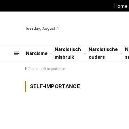
Home
Tuesday, August 4
Narcistisch
Narcistische
N
Narcisme
misbruik
ouders
s
»
Home
self-importance
SELF-IMPORTANCE