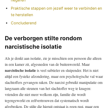
negeren
Praktische stappen om jezelf⁤ weer te verbinden en
te ⁢herstellen
Concluderend
De verborgen stilte rondom
narcistische isolatie
⁤Als je denkt aan isolatie, zie je misschien een⁢ persoon die alleen
in een kamer zit, ‍afgesneden ‍van de buitenwereld.⁢ Maar
narcistische isolatie
is veel subtieler ‍en ⁣sluipender. Het is niet
altijd een ‌fysieke⁤ afzondering, maar een psychologische val ⁣waar
⁢slachtoffers gevangen raken. De narcist gebruikt manipulatie om
langzaam alle steunen ⁤van‍ het slachtoffer‌ weg te knagen:
vrienden die ‍niet meer​ welkom zijn, familie‍ die wordt
tegengewerkt ⁣en zelfvertrouwen dat‍ systematisch ​wordt⁣
afgebroken. De stilte die hieruit ⁢ontstaat⁣ is geen rust,‍ maar een⁢