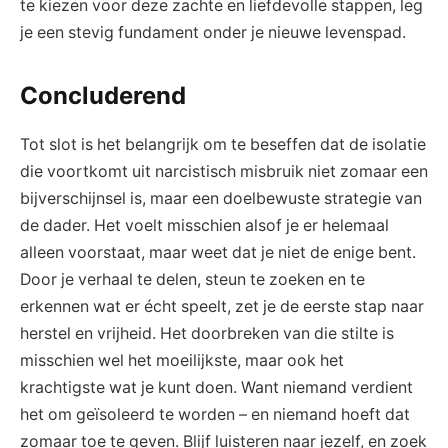
te kiezen ​voor deze zachte en liefdevolle ‌stappen,‍ leg
je een⁣ stevig fundament onder‌ je nieuwe levenspad.
Concluderend
Tot slot ‌is⁣ het belangrijk om ⁤te beseffen dat de isolatie⁤
die voortkomt⁤ uit narcistisch misbruik ⁤niet zomaar een
bijverschijnsel ⁤is, maar een doelbewuste strategie van
de dader. Het⁤ voelt misschien alsof ⁤je er helemaal
alleen⁢ voorstaat,​ maar weet dat‌ je niet de enige bent.⁤
Door​ je verhaal te delen, steun⁢ te zoeken en te
erkennen wat er écht speelt, ‍zet je de eerste stap naar
herstel en vrijheid. Het⁢ doorbreken van die stilte ⁣is
misschien wel‍ het moeilijkste, maar ​ook het​
krachtigste wat‍ je⁣ kunt doen. Want ⁤niemand verdient
⁤het om geïsoleerd te ‌worden – en ​niemand hoeft dat
zomaar toe te geven. Blijf⁤ luisteren naar jezelf, en zoek⁣