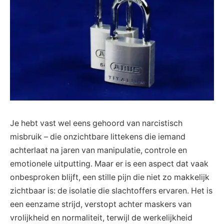
Je‍ hebt ⁣vast wel eens gehoord van narcistisch
misbruik –⁣ die onzichtbare ⁣littekens die iemand
achterlaat na jaren van manipulatie, controle ‍en
emotionele uitputting. Maar ‌er is⁢ een aspect ‌dat ⁤vaak
onbesproken⁤ blijft,⁣ een stille‌ pijn die niet⁢ zo makkelijk‍
zichtbaar is: de⁢ isolatie die slachtoffers⁣ ervaren. Het is
een​ eenzame strijd,‍ verstopt achter ​maskers ⁤van⁣
vrolijkheid ⁣en ​normaliteit, ​terwijl de werkelijkheid