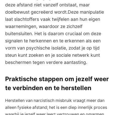
deze⁤ afstand niet vanzelf ontstaat, maar⁣
doelbewust gecreëerd ⁤wordt.Deze manipulatie
laat slachtoffers vaak twijfelen⁤ aan hun eigen
waarnemingen, ⁤waardoor ze zichzelf
buitensluiten.⁤ Het is daarom⁤ cruciaal ⁤om‍ deze
signalen te ⁤herkennen en te erkennen als een
vorm ⁢van psychische isolatie, zodat je ⁢op tijd
⁣steun kunt zoeken en je ⁢sociale netwerk kunt
⁢beschermen tegen verdere aantasting.
Praktische stappen om jezelf weer
te verbinden en te‍ herstellen
Herstellen ⁤van narcistisch misbruik vraagt meer dan
‍alleen⁣ fysieke afstand; het⁢ is ⁣een diep‌ innerlijk proces⁢
waarbij je jezelf weer leert vertrouwen ​en⁣ omarmen.⁢