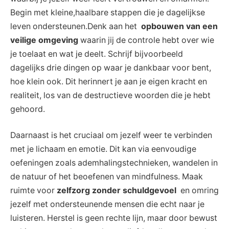
Begin⁤ met kleine,haalbare stappen die je ⁣dagelijkse⁣
leven ondersteunen.Denk aan het ⁤
opbouwen van⁤ een
⁢veilige omgeving
waarin jij⁤ de controle hebt over wie
je toelaat en wat je ⁣deelt. Schrijf ​bijvoorbeeld
dagelijks drie ​dingen op waar je dankbaar voor bent,
hoe klein ook. ⁢Dit ‌herinnert ‌je aan ⁢je eigen kracht ⁢en
realiteit, los van ⁢de⁤ destructieve woorden ⁢die ⁢je hebt
gehoord.
Daarnaast ⁣is ‌het ‌cruciaal om‌ jezelf⁤ weer te verbinden
⁤met je lichaam en emotie. Dit​ kan via eenvoudige
oefeningen zoals ⁣ademhalingstechnieken, wandelen‍ in
de natuur of het beoefenen van⁢ mindfulness. Maak
ruimte voor‍
zelfzorg zonder schuldgevoel
⁤ en omring⁤
jezelf met ondersteunende mensen ​die ‌echt naar je
luisteren. ⁣Herstel is geen rechte lijn, ‌maar​ door bewust