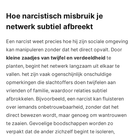
Hoe⁤ narcistisch‌ misbruik je
netwerk subtiel⁢ afbreekt
Een narcist weet precies hoe hij⁢ zijn‍ sociale​ omgeving
kan manipuleren ⁤zonder ‌dat het direct⁢ opvalt. Door ⁣
kleine zaadjes van twijfel en verdeeldheid
te
planten,​ begint‌ het netwerk langzaam uit elkaar te
vallen. het ⁣zijn vaak⁤ ogenschijnlijk onschuldige​
opmerkingen⁣ die slachtoffers doen twijfelen ‌aan
vrienden of familie, ‌waardoor relaties​ subtiel
afbrokkelen.⁣ Bijvoorbeeld, een narcist ⁣kan‌ fluisteren⁣
over iemands ‌onbetrouwbaarheid,‌ zonder dat het
direct bewezen wordt,‌ maar genoeg ​om wantrouwen
te‌ zaaien. Gevoelige boodschappen‍ worden zo
verpakt dat de ander zichzelf begint te ​isoleren,​