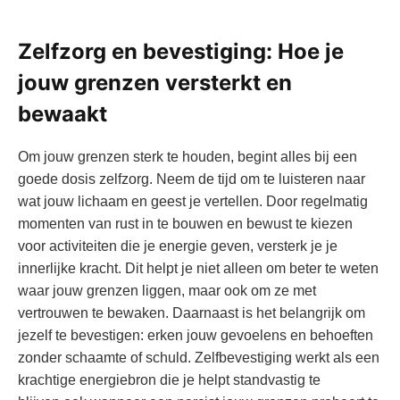
Zelfzorg en bevestiging: Hoe je
jouw⁣ grenzen ‍versterkt⁢ en
bewaakt
Om jouw ⁣grenzen sterk ​te⁤ houden, begint‌ alles bij een
goede dosis zelfzorg. Neem de tijd om‍ te luisteren naar
wat ⁤jouw⁢ lichaam en geest ⁣je vertellen. Door regelmatig
momenten van rust ⁢in te⁤ bouwen en bewust te⁢ kiezen
voor activiteiten‍ die je ⁤energie geven, ​versterk​ je je
innerlijke kracht. Dit helpt je niet alleen om beter te ⁤weten⁤
waar ‌jouw grenzen ​liggen, maar ook‌ om ze ⁣met
vertrouwen te bewaken. Daarnaast is‌ het⁤ belangrijk‌ om
⁤jezelf te bevestigen: erken jouw ⁤gevoelens en behoeften ​
zonder schaamte of schuld. ​Zelfbevestiging werkt als een
krachtige ⁣energiebron die je ⁢helpt standvastig ‌te