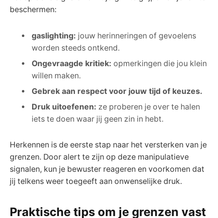
beschermen:
gaslighting:
‌jouw herinneringen‍ of gevoelens ​
worden steeds ontkend.
Ongevraagde kritiek:
opmerkingen die jou klein
willen⁤ maken.
Gebrek ⁣aan​ respect⁣ voor jouw​ tijd of⁤ keuzes.
Druk uitoefenen:
ze proberen ⁢je over te halen
iets te doen waar ⁣jij geen zin ⁤in hebt.
Herkennen is de ‌eerste ⁤stap ⁢naar het ‌versterken ‍van⁤ je
grenzen. Door alert te zijn op deze manipulatieve
signalen,​ kun ​je​ bewuster reageren en voorkomen dat
jij ‍telkens‌ weer toegeeft ‌aan onwenselijke⁤ druk.
Praktische tips om⁤ je grenzen‌ vast