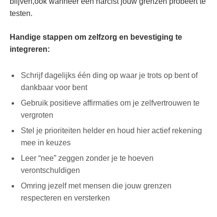
blijven,ook wanneer een‍ narcist ⁣jouw grenzen probeert te⁤
testen.
Handige stappen om‍ zelfzorg en ⁢bevestiging te
integreren:
Schrijf‌ dagelijks één ding op waar je trots op⁤ bent ‍of
dankbaar ‌voor ⁤bent
Gebruik positieve affirmaties om je⁤ zelfvertrouwen te
vergroten
Stel⁤ je prioriteiten helder en houd⁣ hier‌ actief‌ rekening
mee ⁢in keuzes
Leer “nee” zeggen ⁣zonder je‌ te ⁤hoeven
verontschuldigen
Omring ⁢jezelf met mensen‍ die jouw grenzen
respecteren ‌en versterken