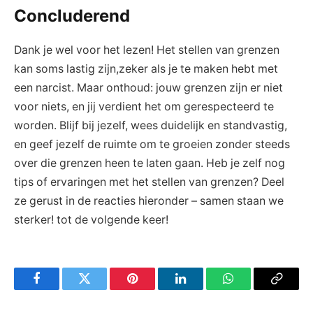
Concluderend
Dank je wel voor het lezen! Het stellen⁤ van grenzen
kan ‍soms lastig⁣ zijn,zeker ⁣als ⁢je te maken ​hebt met‍
een narcist. Maar onthoud: ⁣jouw grenzen zijn er niet
voor niets, en ⁤jij verdient het om gerespecteerd te
worden. Blijf⁢ bij jezelf,⁢ wees duidelijk en standvastig,
en ​geef jezelf de⁣ ruimte ‍om te groeien zonder steeds
over die grenzen⁤ heen ​te laten gaan. Heb je zelf nog
tips of⁣ ervaringen⁢ met het stellen‍ van grenzen? ‌Deel
⁢ze gerust⁤ in de reacties ⁤hieronder – samen staan‍ we
⁣sterker! tot ⁤de volgende keer!
Facebook
Twitter
Pinterest
LinkedIn
WhatsApp
Copy
Link