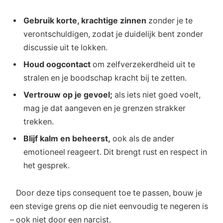
Gebruik korte, krachtige zinnen
zonder je te
verontschuldigen, zodat je⁢ duidelijk bent zonder
discussie ⁢uit te lokken.
Houd⁤ oogcontact
om zelfverzekerdheid uit te
stralen en je boodschap kracht bij ‌te ‌zetten.
Vertrouw‌ op je gevoel;
als ‍iets‌ niet goed​ voelt,
mag ⁣je⁤ dat‌ aangeven​ en je grenzen strakker
trekken.
Blijf kalm en beheerst,
ook ⁤als⁢ de‍ ander
emotioneel reageert. ‍Dit ⁤brengt⁤ rust en respect in
het gesprek.
⁤ ⁢ ‍ Door deze tips‌ consequent‍ toe ⁤te passen, bouw ​je
een stevige grens op die ⁤niet⁤ eenvoudig⁤ te negeren‍ is
⁣– ook niet door een narcist.