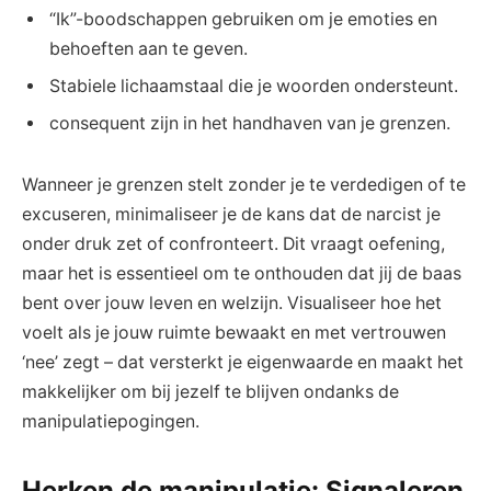
“Ik”-boodschappen​ gebruiken⁤ om‍ je emoties ‌en
behoeften aan te geven.
Stabiele ​lichaamstaal die je woorden ondersteunt.
consequent zijn​ in ⁢het handhaven van je grenzen.
Wanneer je grenzen stelt zonder ⁤je te verdedigen‍ of te
excuseren, ​minimaliseer je de kans dat de narcist‌ je
onder ‍druk zet of ⁤confronteert. Dit vraagt oefening,
maar ⁢het ⁣is essentieel om te⁣ onthouden dat jij de baas
⁣bent over jouw leven en welzijn. Visualiseer hoe het
voelt ⁢als je jouw ruimte bewaakt en met vertrouwen
‘nee’ zegt – dat versterkt​ je eigenwaarde en⁤ maakt⁢ het
makkelijker om bij jezelf te blijven ⁢ondanks de
manipulatiepogingen.
Herken⁢ de ⁢manipulatie: ‍Signaleren