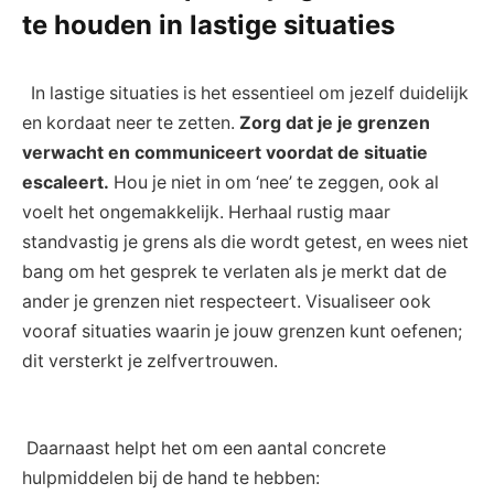
te houden in lastige ⁣situaties
⁣ ​ In lastige situaties is het essentieel om jezelf duidelijk
‌en kordaat neer ​te zetten.
Zorg ⁢dat⁣ je je grenzen‌
verwacht en ⁤communiceert⁤ voordat‌ de‌ situatie
escaleert.
Hou ‍je ⁣niet in om ‘nee’ te zeggen,⁤ ook al
voelt het ongemakkelijk. Herhaal rustig⁢ maar
standvastig je grens als⁤ die wordt getest, en wees niet
‌bang ⁣om het gesprek te verlaten als je merkt⁣ dat de
ander je grenzen niet respecteert. ​Visualiseer ook
vooraf⁢ situaties ​waarin je jouw‌ grenzen ⁤kunt oefenen;⁤
dit versterkt je zelfvertrouwen.
​ ⁣
​ Daarnaast helpt ‍het ‍om een⁤ aantal concrete
hulpmiddelen bij de hand te‌ hebben: