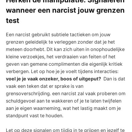
wanneer een narcist jouw grenzen
test
Een narcist gebruikt subtiele tactieken⁢ om jouw⁤
grenzen geleidelijk‌ te⁣ verleggen ‍zonder dat je het
⁤meteen doorhebt. Dit⁤ kan zich‍ uiten in onophoudelijke
kleine verzoekjes, het verdraaien van feiten of het
geven van gemene complimenten⁤ die‍ eigenlijk ‌kritiek
verbergen.⁣ Let op hoe je je voelt tijdens interacties:
voel je je vaak onzeker,⁤ boos of⁢ uitgeput?
⁤ Dan‍ is dat
vaak een teken dat⁣ er sprake is van
‌grensoverschrijding. een narcist zal vaak proberen om⁣
schuldgevoel aan​ te ⁣wakkeren ⁤of je te laten ‍twijfelen
aan je eigen waarneming, wat het lastig maakt om ‍je
⁣standpunt vast‍ te houden.
Let op​ deze signalen om tijdig ⁢in te‍ grijpen en jezelf⁤ te