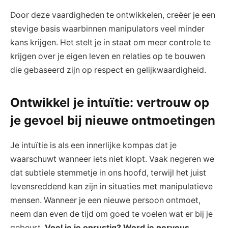
Door deze vaardigheden te ontwikkelen, creëer je een
stevige basis waarbinnen⁣ manipulators veel minder⁤
kans ​krijgen. Het stelt je in ⁤staat om meer ‌controle‌ te
krijgen over je eigen leven en relaties op te bouwen
die ​gebaseerd zijn op respect ​en gelijkwaardigheid.
Ontwikkel je intuïtie: vertrouw op‌
je gevoel bij nieuwe ontmoetingen
Je intuïtie is als een innerlijke kompas⁣ dat je
waarschuwt wanneer⁤ iets‍ niet klopt. Vaak​ negeren⁣ we⁤
dat subtiele stemmetje in ons hoofd, terwijl het⁣ juist
levensreddend kan‍ zijn in situaties met manipulatieve
mensen. Wanneer je​ een nieuwe persoon ontmoet,
neem dan even ⁤de tijd om goed te voelen wat er bij je
gebeurt.
Voel ⁣je je ‍onrustig? Word je ⁤nerveus ​