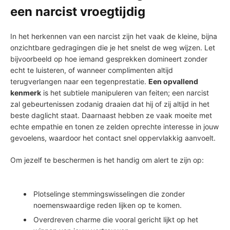
een narcist vroegtijdig
In het herkennen van‍ een narcist ‍zijn ‍het vaak de kleine, bijna
onzichtbare gedragingen die je ⁢het snelst de ⁤weg wijzen. Let
bijvoorbeeld op ⁤hoe ‌iemand gesprekken domineert zonder
echt te ⁤luisteren, of wanneer complimenten altijd
terugverlangen naar een tegenprestatie.
Een opvallend
kenmerk
is het subtiele manipuleren van feiten; een narcist
zal gebeurtenissen zodanig draaien ‌dat hij of zij​ altijd in het
beste daglicht staat. Daarnaast​ hebben ze vaak moeite ⁤met
echte empathie en tonen ​ze zelden oprechte interesse in jouw
gevoelens, waardoor het contact snel oppervlakkig aanvoelt.
Om ⁢jezelf⁢ te beschermen is het handig om alert te zijn op:
⁢ ⁣
Plotselinge stemmingswisselingen die zonder
noemenswaardige reden lijken op te komen.
Overdreven charme die vooral gericht lijkt op het