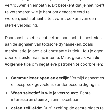
vertrouwen en empathie. Dit​ betekent dat​ je niet⁤ hoeft
te veranderen wie je⁢ bent om geaccepteerd te
worden;⁢ juist authenticiteit vormt de kern van een
sterke verbinding.
Daarnaast ⁣is het⁢ essentieel ⁢om aandacht te besteden
⁤aan ‍de ​signalen ⁢van​ toxische dynamieken,⁣ zoals
manipulatie, jaloezie of constante kritiek. Hou⁤ je ogen
open ‍en luister naar je intuïtie. Maak ⁤gebruik van
de
volgende tips
om negatieve patronen te doorbreken:
Communiceer open en ‍eerlijk:
Vermijd aannames
en bespreek gevoelens zonder beschuldigingen.
Wees selectief in wie je vertrouwt:
‌ Echte‍
interesse en steun zijn onmiskenbaar.
oefen zelfliefde:
Durf jezelf op de eerste plaats te